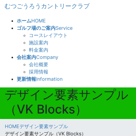
コ
ナ
むつごうろうカントリークラブ
ン
ビ
テ
ゲ
ホーム
HOME
ン
ー
ゴルフ場のご案内
Service
ツ
シ
コースレイアウト
へ
ョ
施設案内
ス
ン
料金案内
キ
に
会社案内
Company
ッ
移
会社概要
プ
動
採用情報
更新情報
Information
デザイン要素サンプル
（VK Blocks）
HOME
デザイン要素サンプル
デザイン要素サンプル（VK Blocks）