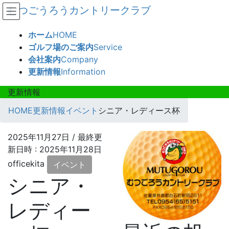
コ
ナ
むつごうろうカントリークラブ
ン
ビ
テ
ゲ
ホーム
HOME
ン
ー
ゴルフ場のご案内
Service
ツ
シ
会社案内
Company
へ
ョ
更新情報
Information
ス
ン
キ
に
更新情報
ッ
移
HOME
更新情報
イベント
シニア・レディース杯
プ
動
2025年11月27日
/ 最終更
新日時 :
2025年11月28日
officekita
イベント
シニア・
レディー