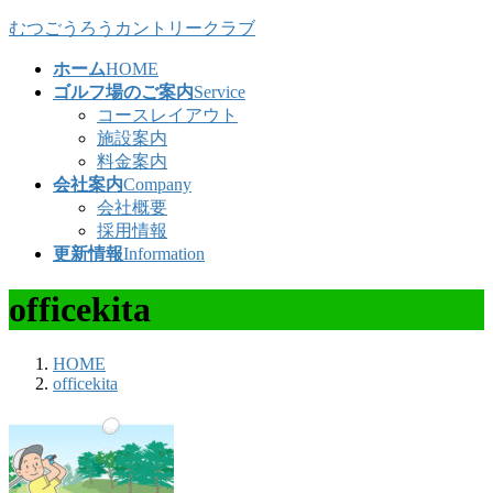
コ
ナ
むつごうろうカントリークラブ
ン
ビ
ホーム
HOME
テ
ゲ
ゴルフ場のご案内
Service
ン
ー
コースレイアウト
ツ
シ
施設案内
へ
ョ
料金案内
ス
ン
会社案内
Company
キ
に
会社概要
ッ
移
採用情報
プ
動
更新情報
Information
officekita
HOME
officekita